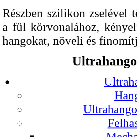
Részben szilikon zselével 
a fül körvonalához, kényel
hangokat, növeli és finomít
Ultrahango
Ultrah
Hang
Ultrahango
Felhas
Mecha