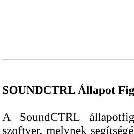
SOUNDCTRL Állapot Figy
A SoundCTRL állapotfig
szoftver, melynek segítség