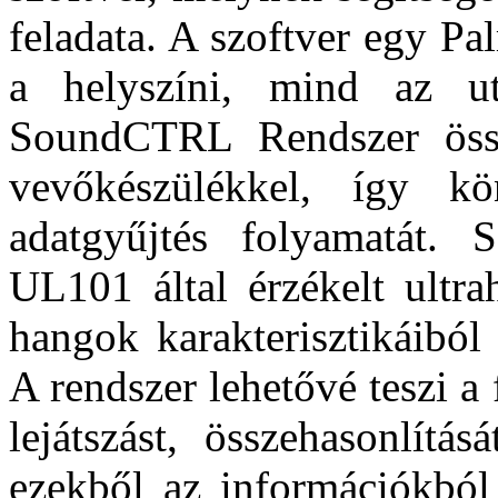
feladata. A szoftver egy Pa
a helyszíni, mind az ut
SoundCTRL Rendszer ös
vevőkészülékkel, így k
adatgyűjtés folyamatát
UL101 által érzékelt ultra
hangok karakterisztikáiból 
A rendszer lehetővé teszi a 
lejátszást, összehasonlítá
ezekből az információkból 