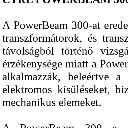
A PowerBeam 300-at eredeti
transzformátorok, és trans
távolságból történő vizsgá
érzékenysége miatt a Powe
alkalmazzák, beleértve a
elektromos kisüléseket, b
mechanikus elemeket.
A PowerBeam 300 a CT