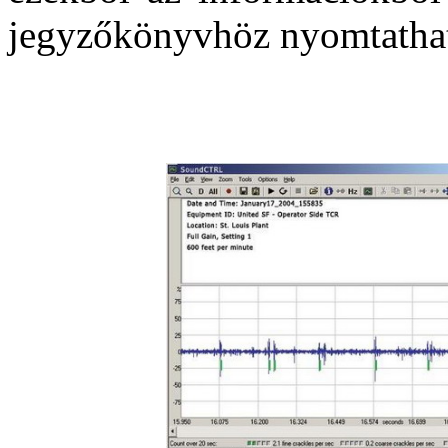
jegyzőkönyvhöz nyomtatható 