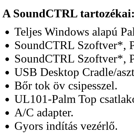
A SoundCTRL tartozékai
Teljes Windows alapú Pa
SoundCTRL Szoftver*, P
SoundCTRL Szoftver*, P
USB Desktop Cradle/aszt
Bőr tok öv csipesszel.
UL101-Palm Top csatlako
A/C adapter.
Gyors indítás vezérlő.