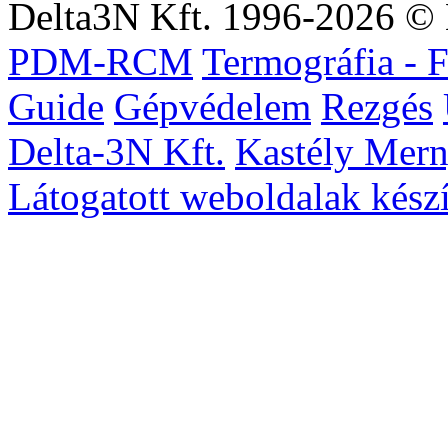
Delta3N Kft. 1996-2026 © 
PDM-RCM
Termográfia -
Guide
Gépvédelem
Rezgés
Delta-3N Kft.
Kastély Mer
Látogatott weboldalak készí