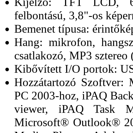
Kijelző: TFT LCD, 6
felbontású, 3,8"-os képe
Bemenet típusa: érintőké
Hang: mikrofon, hangsz
csatlakozó, MP3 sztereo (
Kibővített I/O portok: US
Hozzátartozó Szoftver:
PC 2003-hoz, iPAQ Back
viewer, iPAQ Task M
Microsoft® Outlook® 20