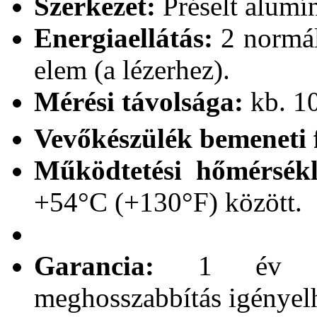
Szerkezet:
Préselt alumí
Energiaellátás:
2 normál
elem (a lézerhez).
Mérési távolsága:
kb. 10
Vevőkészülék bemeneti 
Működtetési hőmérsékl
+54°C (+130°F) között.
Garancia:
1 év alka
meghosszabbítás igényel